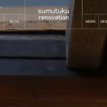
造り家具～
～
決まった～
~マンションリノベで「海の家」を作る~減額検討でまさかの？～
~マンションリノベで「海の家」を作る~遂に見積書が上がってきた～
BLOG
NEWS
DES
造り家具～
ブログ
お知らせ