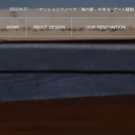
2022.05.19
~マンションリノベで「海の家」を作る~設計士の手
2022.04.27
~マンションリノベで「海の家」を作る~アート騒動
2022.04.25
~マンションリノベで「海の家」を作る~施工業者が
2022.04.18
2022.04.14
HOME
ABOUT DESIGN
OUR RENOVAITION
2022.05.19
~マンションリノベで「海の家」を作る~設計士の手
ホーム
設計について
わたしたちのリノベーション