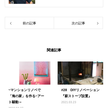
前の記事
次の記事
関連記事
~マンションリノベで
#28 DIYリノベーション
「海の家」を作る~アー
『薪ストーブ設置』
ト騒動～
2021.03.23