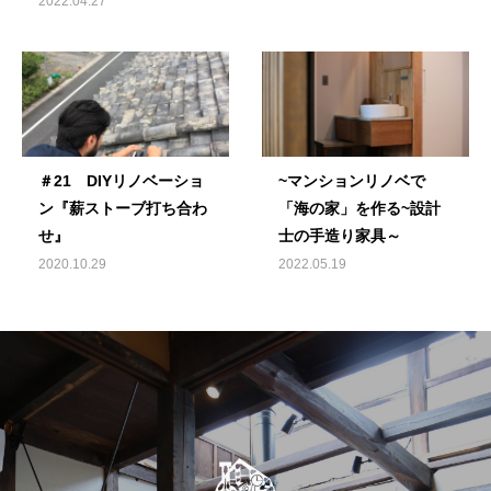
2022.04.27
＃21 DIYリノベーショ
~マンションリノベで
ン『薪ストーブ打ち合わ
「海の家」を作る~設計
せ』
士の手造り家具～
2020.10.29
2022.05.19