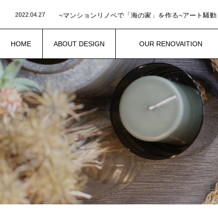
2022.05.19
~マンションリノベで「海の家」を作る~設計士の手
2022.04.27
~マンションリノベで「海の家」を作る~アート騒動
2022.04.25
~マンションリノベで「海の家」を作る~施工業者が
2022.04.18
2022.04.14
HOME
ABOUT DESIGN
OUR RENOVAITION
2022.05.19
~マンションリノベで「海の家」を作る~設計士の手
ホーム
設計について
わたしたちのリノベーション