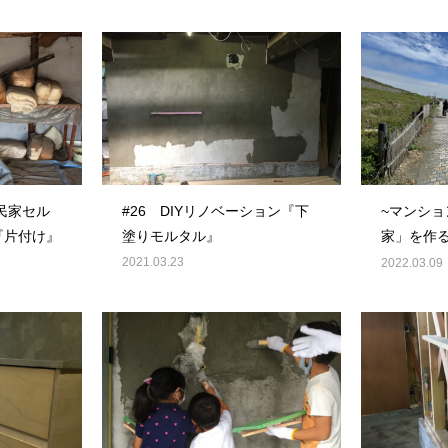
古民家セル
#26 DIYリノベーション『下
~マンシ
『片付け』
塗りモルタル』
家」を作
一緒に内
2021.03.23
2022.03.09