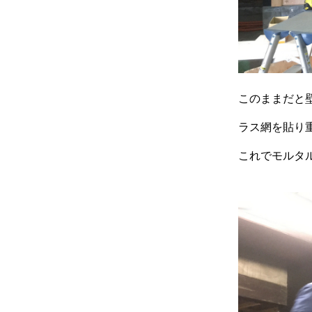
このままだと
ラス網を貼り
これでモルタ