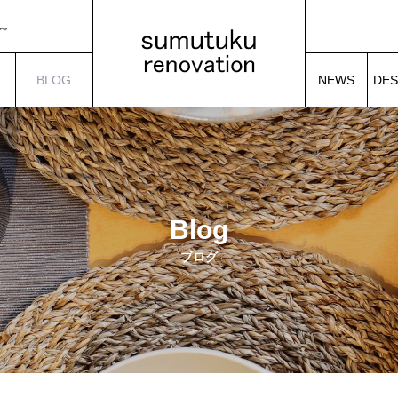
造り家具～
～
決まった～
~マンションリノベで「海の家」を作る~減額検討でまさかの？～
~マンションリノベで「海の家」を作る~遂に見積書が上がってきた～
BLOG
NEWS
DES
造り家具～
ブログ
お知らせ
Blog
ブログ