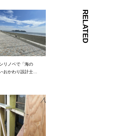
RELATED
ョンリノベで「海の
る~おかわり設計士と
見～