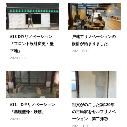
#13 DIYリノベーション
戸建てリノベーションの
『フロント設計変更・壁
設計が始まりました
下地』
2021.05.18
2020.10.29
#11 DIYリノベーション
祖父がのこした築120年
『基礎型枠・鉄筋』
の古民家をセルフリノベ
ーション 第二弾②
2020.10.29
2021.11.20