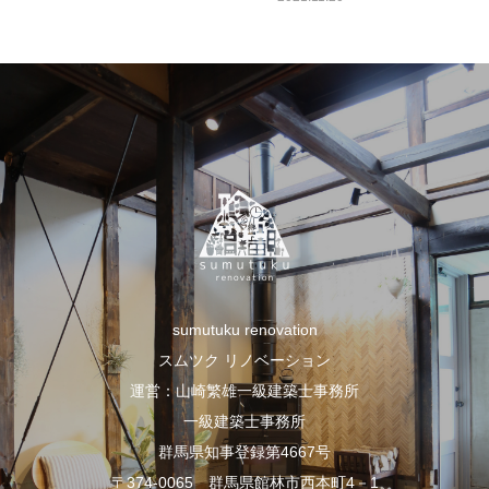
sumutuku renovation
スムツク リノベーション
運営：山崎繁雄一級建築士事務所
一級建築士事務所
群馬県知事登録第4667号
〒374-0065 群馬県館林市西本町4－1